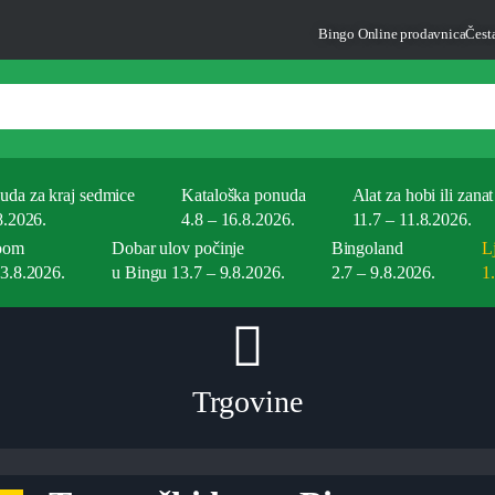
Bingo Online prodavnica
Česta
uda za kraj sedmice
Kataloška ponuda
Alat za hobi ili zanat
8.2026.
4.8 – 16.8.2026.
11.7 – 11.8.2026.
oom
Dobar ulov počinje
Bingoland
Lj
23.8.2026.
u Bingu 13.7 – 9.8.2026.
2.7 – 9.8.2026.
1
Trgovine